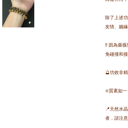
除了上述功
友情、姻緣
‼️ 因為
免碰撞和接
🔮功效非
❇️質素如一
📍天然水
者，請注意