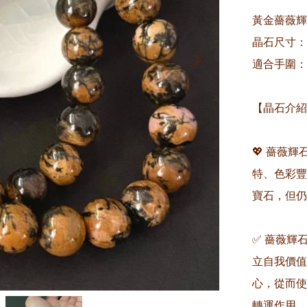
黃金薔薇輝
晶石尺寸：約
適合手圍：約1
【晶石介紹
💖 薔薇輝
特、色彩豐
寶石，但仍
✅ 薔薇輝
立自我價值
心，從而使
轉運作用，