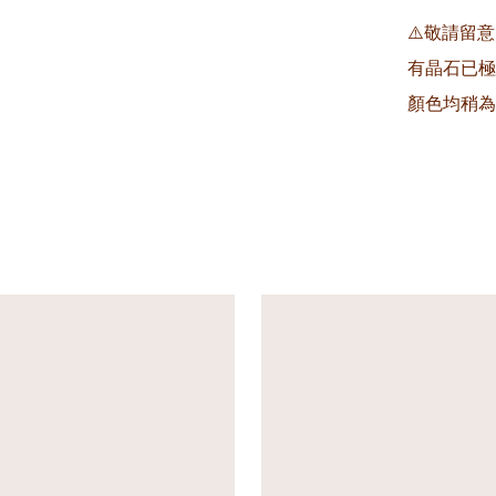
⚠️敬請留
有晶石已極
顏色均稍為