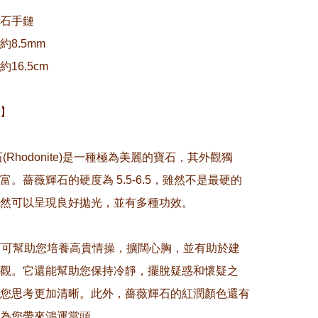
石手鏈

8.5mm

6.5cm 

】

石(Rhodonite)是一種極為美麗的寶石，其外觀獨
富。薔薇輝石的硬度為 5.5-6.5，雖然不是最硬的
然可以呈現良好拋光，並有多種功效。

石可幫助您培養高貴情操，擴闊心胸，並有助於建
觀。它還能幫助您保持冷靜，擺脫疑惑和懷疑之
您思考更加清晰。此外，薔薇輝石的紅潤顏色還有
為您帶來鴻運當頭。 
