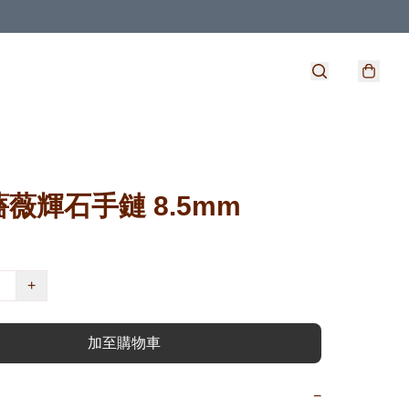
薇輝石手鏈 8.5mm
+
加至購物車
−