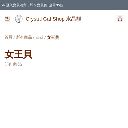
🔥 登入會員消費，即享會員價+全單95折
🛍️ 購物滿HKD 400 即享免運費優惠
Crystal Cat Shop 水晶貓
首頁
/
所有商品
/
/
硨磲
女王貝
女王貝
1項 商品