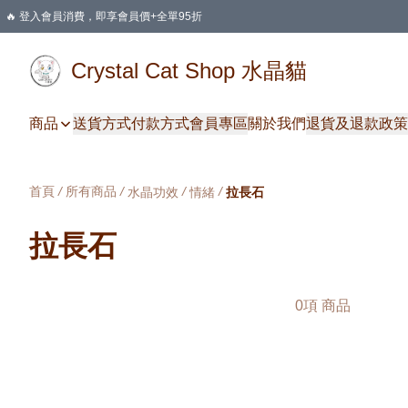
🔥 登入會員消費，即享會員價+全單95折
🛍️ 購物滿HKD 400 即享免運費優惠
Crystal Cat Shop 水晶貓
商品
送貨方式
付款方式
會員專區
關於我們
退貨及退款政策
首頁
/
所有商品
/
/
/
水晶功效
情緒
拉長石
拉長石
0項 商品