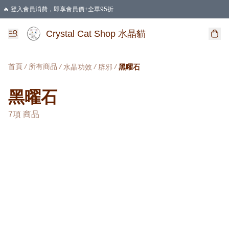
🔥 登入會員消費，即享會員價+全單95折
🛍️ 購物滿HKD 400 即享免運費優惠
Crystal Cat Shop 水晶貓
首頁
/
所有商品
/
/
/
水晶功效
辟邪
黑曜石
黑曜石
7項 商品