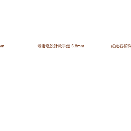
mm
老蜜蠟設計款手鏈 5.8mm
紅紋石桶珠