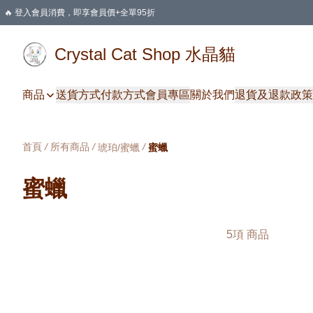
🔥 登入會員消費，即享會員價+全單95折
🛍️ 購物滿HKD 400 即享免運費優惠
Crystal Cat Shop 水晶貓
商品
送貨方式
付款方式
會員專區
關於我們
退貨及退款政策
首頁
/
所有商品
/
/
琥珀/蜜蠟
蜜蠟
蜜蠟
5項 商品