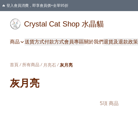
🔥 登入會員消費，即享會員價+全單95折
🛍️ 購物滿HKD 400 即享免運費優惠
Crystal Cat Shop 水晶貓
商品
送貨方式
付款方式
會員專區
關於我們
退貨及退款政策
首頁
/
所有商品
/
/
月亮石
灰月亮
灰月亮
5項 商品