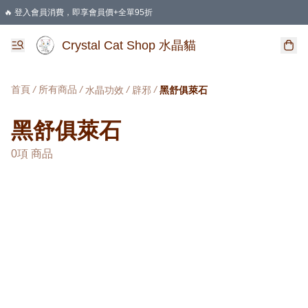
🔥 登入會員消費，即享會員價+全單95折
🛍️ 購物滿HKD 400 即享免運費優惠
Crystal Cat Shop 水晶貓
首頁
/
所有商品
/
/
/
水晶功效
辟邪
黑舒俱萊石
黑舒俱萊石
0項 商品