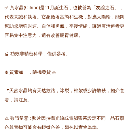
✅ 黃水晶(Citrine)是11月誕生石，也被譽為「友誼之石」，
代表真誠和執著。它象徵著富態和生機，對應太陽輪，能夠
幫助您增強財運、自信和勇氣，平復情緒，讓過度活躍者更
容易集中注意力，還有改善腸胃健康。

🔮 功效非精密科學，僅供參考。

❇️ 質素如一，隨機發貨 ❇️

📍天然水晶均有天然紋路，冰裂，棉絮或少許礦缺，如介意
者，請注意。

⚠️ 敬請留意 : 照片因拍攝光線或電腦螢幕設定不同，晶石顏
色與實物可能會有輕微色差，顏色以實物為準。