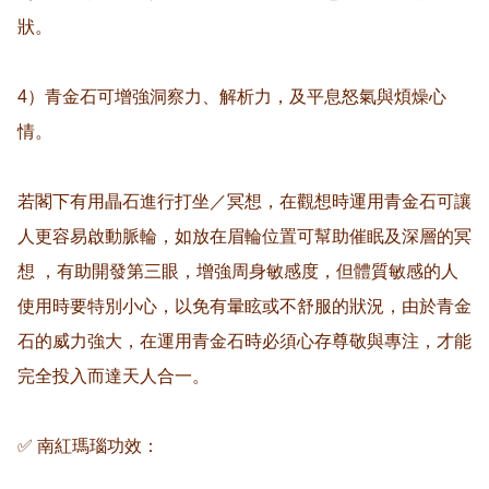
狀。

4）青金石可增強洞察力、解析力，及平息怒氣與煩燥心
情。

若閣下有用瞐石進行打坐／冥想，在觀想時運用青金石可讓
人更容易啟動脈輪，如放在眉輪位置可幫助催眠及深層的冥
想 ，有助開發第三眼，增強周身敏感度，但體質敏感的人
使用時要特別小心，以免有暈眩或不舒服的狀況，由於青金
石的威力強大，在運用青金石時必須心存尊敬與專注，才能
完全投入而達天人合一。

✅ 南紅瑪瑙功效： 
