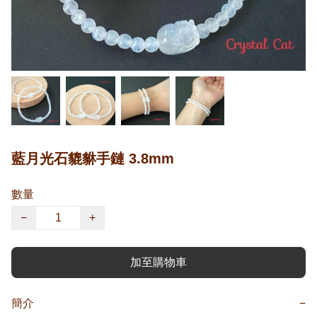
藍月光石貔貅手鏈 3.8mm
數量
−
+
加至購物車
簡介
−