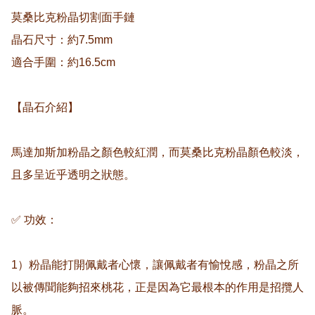
莫桑比克粉晶切割面手鏈

晶石尺寸：約7.5mm

適合手圍：約16.5cm

【晶石介紹】

馬達加斯加粉晶之顏色較紅潤，而莫桑比克粉晶顏色較淡，
且多呈近乎透明之狀態。

✅ 功效：

1）粉晶能打開佩戴者心懷，讓佩戴者有愉悅感，粉晶之所
以被傳聞能夠招來桃花，正是因為它最根本的作用是招攬人
脈。
