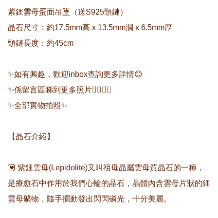
紫鋰雲母蛋面吊墜（送S925頸鏈）

晶石尺寸：約17.5mm高 x 13.5mm濶 x 6.5mm厚

頸鏈長度：約45cm

✨如有興趣，歡迎inbox查詢更多詳情😊 

✨係留言區睇到更多照片👇🏻👇🏻

✨全部實物拍照✨

【晶石介紹】

💟 紫鋰雲母(Lepidolite)又叫祖母晶屬雲母質晶石的一種，
是療愈石中作用於我們心輪的晶石，晶體內含雲母片狀的鋰
雲母礦物，隨手擺動發出閃閃磷光，十分美麗。
