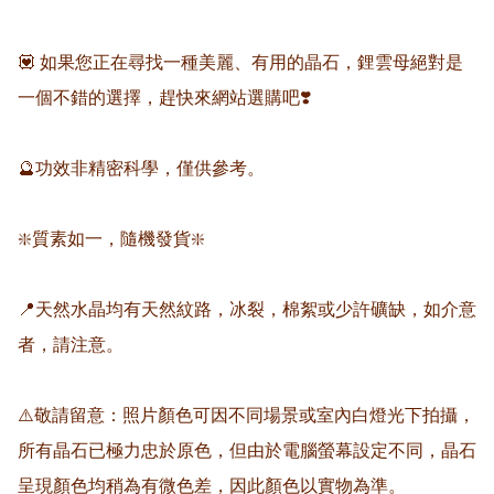
💟 如果您正在尋找一種美麗、有用的晶石，鋰雲母絕對是
一個不錯的選擇，趕快來網站選購吧❣️

🔮功效非精密科學，僅供參考。

❇️質素如一，隨機發貨❇️

📍天然水晶均有天然紋路，冰裂，棉絮或少許礦缺，如介意
者，請注意。

⚠️敬請留意：照片顏色可因不同場景或室內白燈光下拍攝，
所有晶石已極力忠於原色，但由於電腦螢幕設定不同，晶石
呈現顏色均稍為有微色差，因此顏色以實物為準。