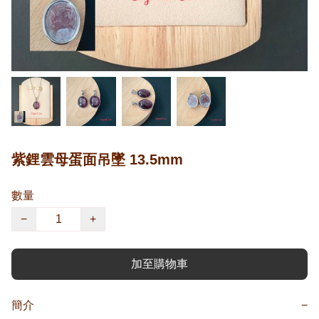
紫鋰雲母蛋面吊墜 13.5mm
數量
−
+
加至購物車
簡介
−