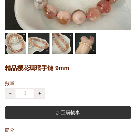
精品櫻花瑪瑙手鏈 9mm
數量
−
+
加至購物車
簡介
−