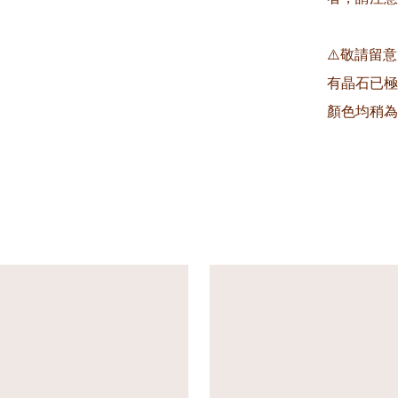
⚠️敬請留
有晶石已極
顏色均稍為