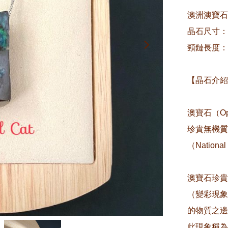
澳洲澳寶石
晶石尺寸：約3
頸鏈長度：約
【晶石介紹
澳寶石（O
珍貴無機質
（National 
澳寶石珍貴
（變彩現象 
的物質之邊
此現象稱為