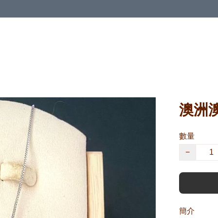
澳洲澳
數量
−
簡介