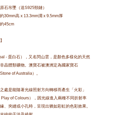
原石吊墜（送S925頸鏈）

0mm高 x 13.3mm濶 x 9.5mm厚

45cm

】

pal - 蛋白石），又名閃山雲，是顏色多樣化的天然
非晶體類礦物。澳寶石被澳洲定為國家寶石
Stone of Australia）。

之處是能隨著光線照射方向轉移而產生「火彩」
Play of Colours），因光線進入兩種不同折射率
緣、夾縫或小孔時，呈現出猶如彩虹的色彩效果。
光線的干涉及繞射。
