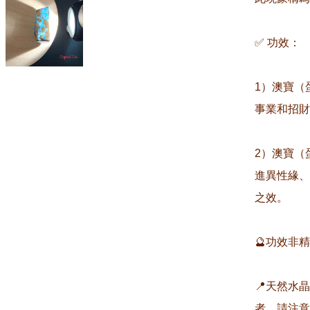
✅ 功效：

1）澳寶（
事業和招財
2）澳寶（
進異性緣、
之效。

🔮功效非
📍天然水
者，請注意