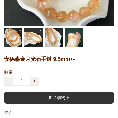
安德森金月光石手鏈 9.5mm+-
數量
−
+
加至購物車
簡介
−