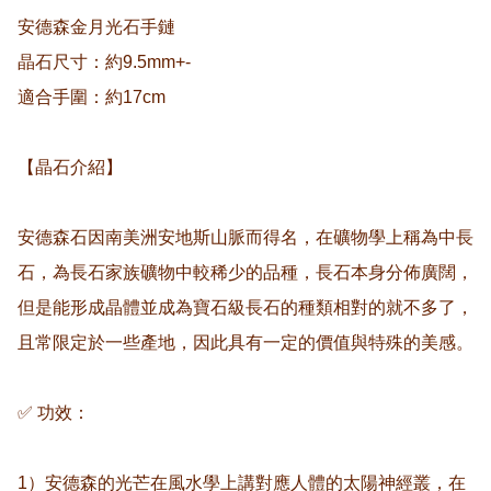
安德森金月光石手鏈

晶石尺寸：約9.5mm+-

適合手圍：約17cm

【晶石介紹】

安德森石因南美洲安地斯山脈而得名，在礦物學上稱為中長
石，為長石家族礦物中較稀少的品種，長石本身分佈廣闊，
但是能形成晶體並成為寶石級長石的種類相對的就不多了，
且常限定於一些產地，因此具有一定的價值與特殊的美感。

✅ 功效：

1）安德森的光芒在風水學上講對應人體的太陽神經叢，在