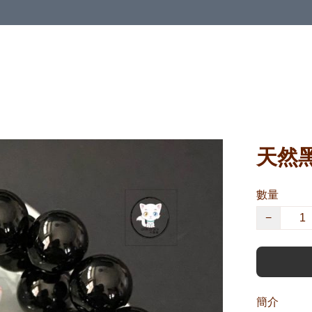
天然黑
數量
−
簡介