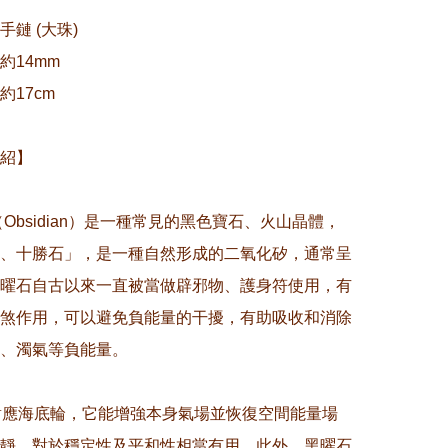
鏈 (大珠)

14mm

17cm

紹】

（Obsidian）是一種常見的黑色寶石、火山晶體，
、十勝石」，是一種自然形成的二氧化矽，通常呈
曜石自古以來一直被當做辟邪物、護身符使用，有
煞作用，可以避免負能量的干擾，有助吸收和消除
、濁氣等負能量。

對應海底輪，它能增強本身氣場並恢復空間能量場
靜，對於穩定性及平和性相當有用。此外，黑曜石