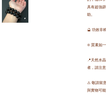
具有超強辟
助。

🔮 功效
❇️ 質素如一
📍天然水
者，請注意
⚠️ 敬請
與實物可能