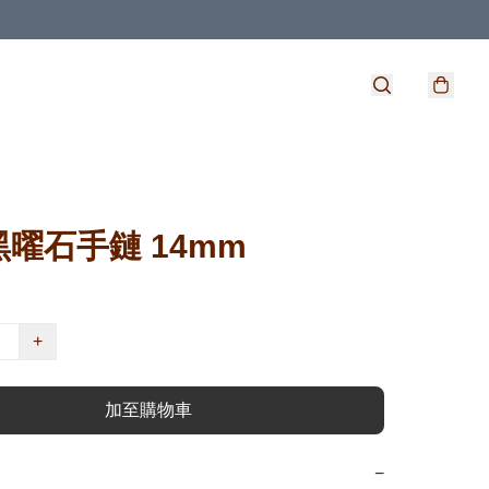
曜石手鏈 14mm
+
加至購物車
−