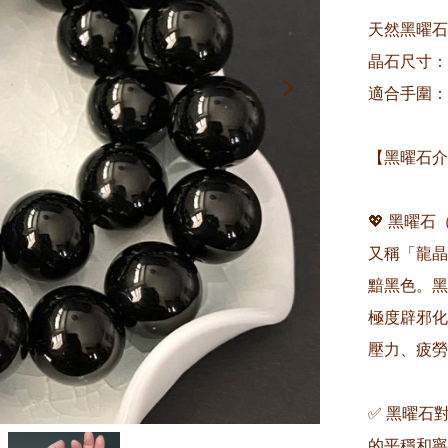
天然黑曜石手
晶石尺寸：約
適合手圍：約
【黑曜石介
💖 黑曜石
又稱「龍晶
黯黑色。黑
極度辟邪化
壓力、疲勞
✅ 黑曜石
的平穩和寧