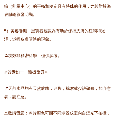
輪（能量中心）的平衡和穩定具有特殊的作用，尤其對於海
底脈輪影響明顯。

5）美容養顏：黑寶石被認為有助於保持皮膚的紅潤和光
澤，減輕皮膚暗淡的現象。

🔮功效非精密科學，僅供參考。

❇️質素如一，隨機發貨❇️

📍天然水晶均有天然紋路，冰裂，棉絮或少許礦缺，如介意
者，請注意。

⚠️敬請留意：照片顏色可因不同場景或室內白燈光下拍攝，