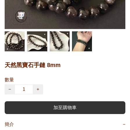
天然黑寶石手鏈 8mm
數量
−
+
加至購物車
簡介
−