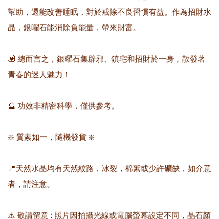
幫助，還能改善睡眠，對於戒除不良習慣有益。作為招財水
晶，銀曜石能消除負能量，帶來財富。

💟 總而言之，銀曜石集辟邪、鎮宅和招財於一身，散發著
青春的迷人魅力！

🔮 功效非精密科學，僅供參考。

❇️ 質素如一，隨機發貨 ❇️

📍天然水晶均有天然紋路，冰裂，棉絮或少許礦缺，如介意
者，請注意。

⚠️ 敬請留意 : 照片因拍攝光線或電腦螢幕設定不同，晶石顏