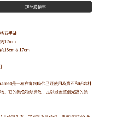
加至購物車
−
榴石手鏈

12mm

6cm & 17cm

】

(Garnet)是一種在青銅時代已經使用為寶石和研磨料
物。它的顏色種類廣泛，足以涵蓋整個光譜的顏
是1月的誕生石，它被認為是信仰、忠實和真誠的象