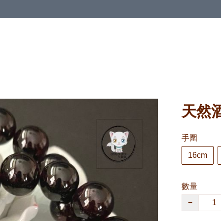
天然酒
手圍
16cm
數量
−