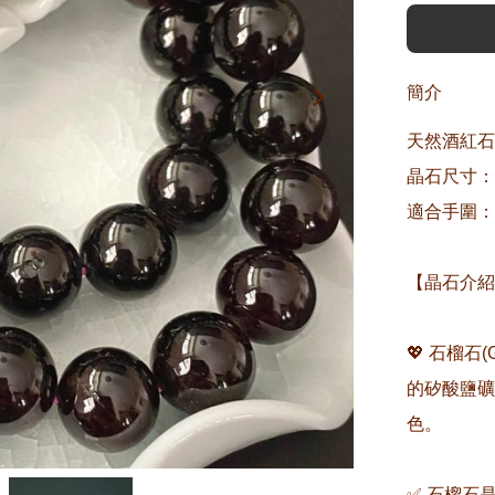
簡介
天然酒紅石
晶石尺寸：約
適合手圍：約1
【晶石介紹
💖 石榴石
的矽酸鹽礦
色。

✅ 石榴石