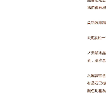
我們都有您需
🔮功效非
❇️質素如一
📍天然水
者，請注意
⚠️敬請留
有晶石已極