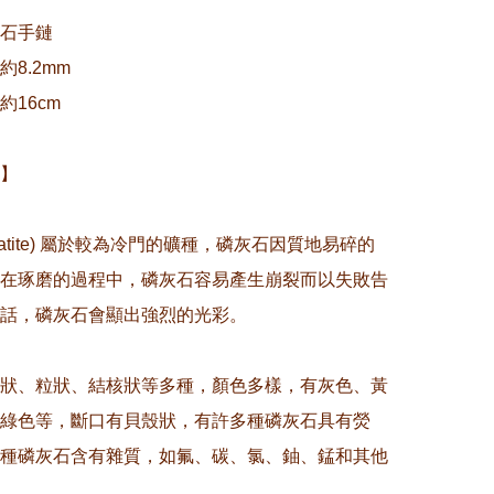
石手鏈

8.2mm

16cm 

】

patite) 屬於較為冷門的礦種，磷灰石因質地易碎的
在琢磨的過程中，磷灰石容易產生崩裂而以失敗告
話，磷灰石會顯出強烈的光彩。

狀、粒狀、結核狀等多種，顏色多樣，有灰色、黃
綠色等，斷口有貝殼狀，有許多種磷灰石具有熒
種磷灰石含有雜質，如氟、碳、氯、鈾、錳和其他
。
