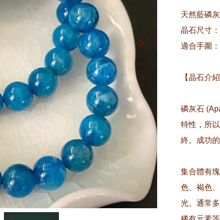
天然藍磷灰
晶石尺寸：約
適合手圍：約
【晶石介紹
磷灰石 (A
特性，所以
終。成功的
集合體有塊
色、褐色、
光。通常多
稀有元素等