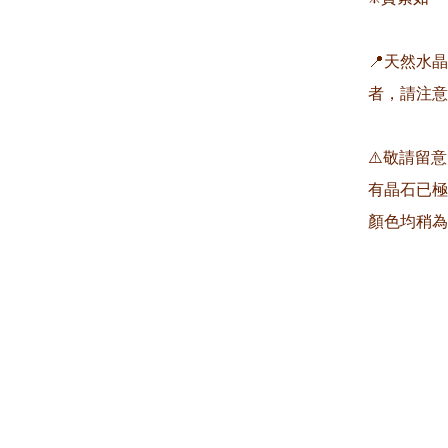
📍天然水
者，請注意
⚠️敬請留
有晶石已極
顏色均稍為