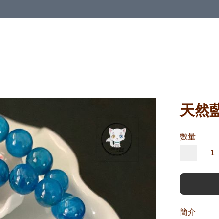
天然藍
數量
−
簡介