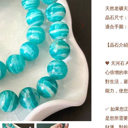
天然老礦天
晶石尺寸：約
適合手圍：約1
【晶石介紹
💖 天河石 
心倍增的幸
對生活，避
能力，使您
✅ 如果您
是您所需要
財運，對投