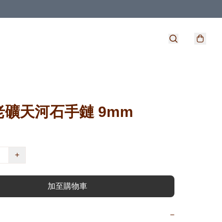
老礦天河石手鏈 9mm
+
加至購物車
−