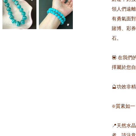
領人們遠離
有勇氣面對
賭博、彩券
石。

💟 在我
擇屬於您自
🔮功效非
❇️質素如一
📍天然水
者，請注意