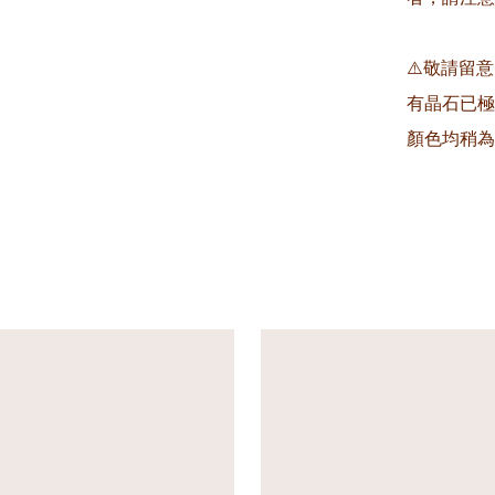
⚠️敬請留
有晶石已極
顏色均稍為