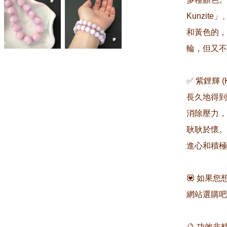
Kunzit
和黃色的，
輪，但又不
✅ 紫鋰輝 
長久地得到
消除壓力，
耿耿於懷。
進心和積極
💟 如果
網站選購吧❣️
🔮 功效