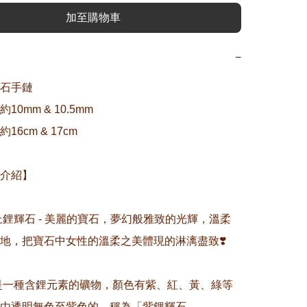
加至購物車
−
石手鏈

0mm & 10.5mm

6cm & 17cm

介紹】

愛上鋰輝石 - 美麗的寶石，夢幻般雅致的光輝，溫柔
地，把寶石中女性的溫柔之美體現的淋漓盡致❣️

石是一種含鋰元素的礦物，顏色有紫、紅、黃、綠等
由透明無色至紫色的，稱為「紫鋰輝石