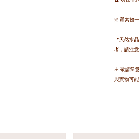
❇️ 質素如一
📍天然水
者，請注意
⚠️ 敬請
與實物可能