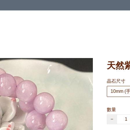
天然紫
晶石尺寸
10mm (手
數量
−