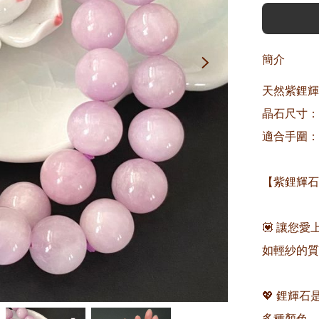
簡介
天然紫鋰輝
晶石尺寸：約1
適合手圍：約1
【紫鋰輝石
💟 讓您
如輕紗的質
💖 鋰輝
多種顏色。