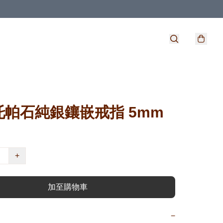
托帕石純銀鑲嵌戒指 5mm
+
加至購物車
−