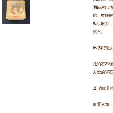
調節淋巴功
肥，並緩解
與說服力，
寶石。  

💟 獨特魅力：
托帕石不僅
力量的寶石
🔮 功效
❇️ 質素如一