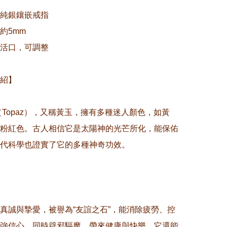
純銀鑲嵌戒指

5mm 

活口，可調整

紹】

石（Topaz），又稱黃玉，擁有多種迷人顏色，如黃
粉紅色。古人相信它是太陽神的光芒所化，能保佑
代科學也證實了它的多種神奇功效。  

真誠與摯愛，被譽為“友誼之石”，能消除疲勞、控
強信心，同時辟邪驅魔，帶來健康與快樂。它還能