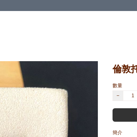
倫敦
數量
−
簡介