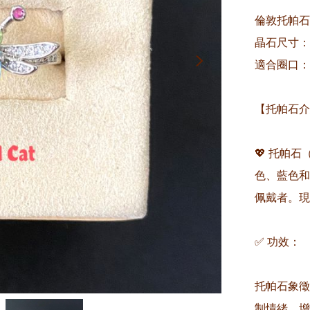
倫敦托帕石
晶石尺寸：約
適合圈口：
【托帕石介
💖 托帕
色、藍色和
佩戴者。現
✅ 功效：

托帕石象徵
制情緒、增